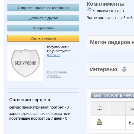
Комплименты
Отправить приватное сообщение
Комплиментов нет.
Вы не авторизованы! Чтоб
Добавить в друзья
Игнорировать
Сделать подарок
Метки лидеров
популярность:
Не участвует в
рейтинге
Интервью
Как получить
уровень?
asnn состоит в
клуб
Статистика портрета:
сейчас просматривают портрет - 0
To
зарегистрированные пользователи
посетившие портрет за 7 дней - 0
На